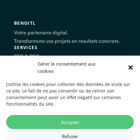
BENOITL
Votre partenaire digital.
Transformons vos projets en résultats concrets.
SERVICES
SEO & GEO
Création site internet
Gérer le consentement aux
Stratégie digitale
cookies
Automatisation
ENTREPRISE
J'utilise les cookies pour collecter des données de visite sur
ce site. Le fait de ne pas consentir ou de retirer son
À Propos
consentement peut avoir un effet négatif sur certaines
Clients
fonctionnalités du site.
CONTACT
06 87 23 02 37
benoitlatterrade@gmail.com
Accepter
LinkedIn
Refuser