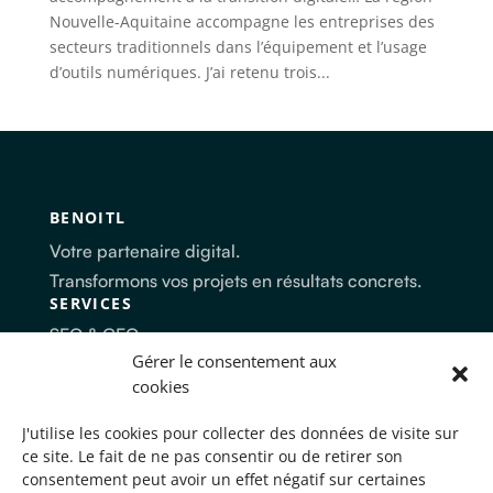
Nouvelle-Aquitaine accompagne les entreprises des
secteurs traditionnels dans l’équipement et l’usage
d’outils numériques. J’ai retenu trois...
BENOITL
Votre partenaire digital.
Transformons vos projets en résultats concrets.
SERVICES
SEO & GEO
Création site internet
Gérer le consentement aux
Stratégie digitale
cookies
Automatisation
ENTREPRISE
J'utilise les cookies pour collecter des données de visite sur
ce site. Le fait de ne pas consentir ou de retirer son
À Propos
consentement peut avoir un effet négatif sur certaines
Clients