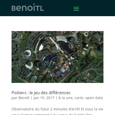
Poitiers : le jeu des différences
par
Benoît
|
Jan 19, 2017
|
À la une
,
carte
,
open data
Observatoire du futur 2 minutes d’arrêt Et vous la vie
vous l’aimez comment ? Au cœur de l’agglo Des